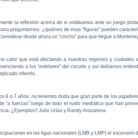
 mente la reflexión acerca de si estábamos ante un juego pro
ra para preguntarnos: ¿quiénes de esas “figuras” pueden caracter
considerar desde ahora un “cincho” para que llegue a Monterre
cho calor que está afectando a nuestras regiones y ciudades 
ciando a los “estelares” del circuito y así debíamos entend
licado inferirlo.
os 6 o 7 años, no tenemos duda que gran parte de los jugadore
de “a fuerzas” luego de todo el ruido mediático que han provo
ancia. ¿Ejemplos? Julio Urías y Randy Arozarena.
rticipaciones en las ligas nacionales (LMB y LMP) el escenario 