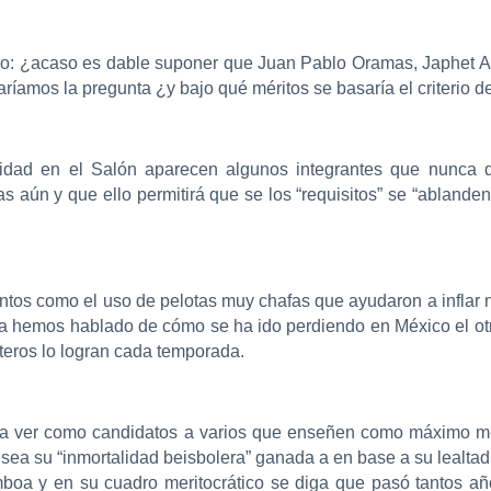
elo: ¿acaso es dable suponer que Juan Pablo Oramas, Japhet A
íamos la pregunta ¿y bajo qué méritos se basaría el criterio de
idad en el Salón aparecen algunos integrantes que nunca de
 aún y que ello permitirá que se los “requisitos” se “ablanden”
untos como el uso de pelotas muy chafas que ayudaron a infla
Ya hemos hablado de cómo se ha ido perdiendo en México el otr
teros lo logran cada temporada.
e a ver como candidatos a varios que enseñen como máximo mér
ea su “inmortalidad beisbolera” ganada a en base a su lealtad 
boa y en su cuadro meritocrático se diga que pasó tantos a