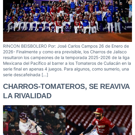
RINCON BEISBOLERO Por: José Carlos Campos 26 de Enero de
2026- Finalmente y como era previsible, los Charros de Jalisco
resultaron los campeones de la temporada 2025-2026 de la liga
Mexicana del Pacífico al barrer a los Tomateros de Culiacán en la
serie final en apenas 4 juegos. Para algunos, como sumerio, una
serie descafeínada […]
CHARROS-TOMATEROS, SE REAVIVA
LA RIVALIDAD