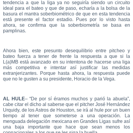
tendencia a que la liga ya no seguiría siendo un circuito
ideal para el bateo y que de paso, echaría a la bolsa de la
basura el mantra soberbiométrico de que en esta tendencia
está presente el factor estadio. Pues por lo visto hasta
ahora, se confirma que la soberbiometría se basa en
pamplinas.
Ahora bien, este presunto desequilibrio entre pitcheo y
bateo fuerza a tener de frente la respuesta a que si la
L(a)MB está avanzado en su intentona de hacerse una liga
más competitiva e intentar así justificar las medidas
extranjerizantes. Porque hasta ahora, la respuesta puede
que no le gusten a su presidente, Horacio de la Vega.
AL HULE
– “De por sí éramos muchos y parió la abuela”,
cabe citar el dicho al saberse que el pitcher José Hernández
Urquidy, de los Astros de Houston, se irá al hule por un buen
tiempo al tener que someterse a una operación. La
menguada delegación mexicana en Grandes Ligas sufre así
una baja importante que hace que sean menos los
connacionales a los que se les siga la huella.