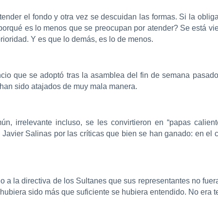
 atender el fondo y otra vez se descuidan las formas. Si la obli
 porqué es lo menos que se preocupan por atender? Se está vi
prioridad. Y es que lo demás, es lo de menos.
encio que se adoptó tras la asamblea del fin de semana pasado
o han sido atajados de muy mala manera.
, irrelevante incluso, se les convirtieron en “papas caliente
Javier Salinas por las críticas que bien se han ganado: en el 
o a la directiva de los Sultanes que sus representantes no fue
a hubiera sido más que suficiente se hubiera entendido. No era