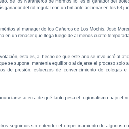
, de los Naranjeros de Hermosillo, es el ganador del trofeo
 ganador del rol regular con un brillante accionar en los 68 ju
 méritos al manager de los Cañeros de Los Mochis, José Moreno
ña en un renacer que llega luego de al menos cuatro temporada
otación, esto es, al hecho de que este año se involucró al afi
que se supone, mantenía equilibrio al dejarse el proceso solo a
tos de presión, esfuerzos de convencimiento de colegas e
nunciarse acerca de qué tanto pesa el regionalismo bajo el 
tros seguimos sin entender el empecinamiento de algunos col