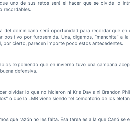
ue uno de sus retos será el hacer que se olvide lo int
o recordables.
ada del dominicano será oportunidad para recordar que en
ar positivo por furosemida. Una, digamos, “manchita” a l
al, por cierto, parecen importe poco estos antecedentes.
 Diablos exponiendo que en invierno tuvo una campaña acep
buena defensiva.
er olvidar lo que no hicieron ni Kris Davis ni Brandon Phi
os” o que la LMB viene siendo “el cementerio de los elefant
amos que razón no les falta. Esa tarea es a la que Canó se e