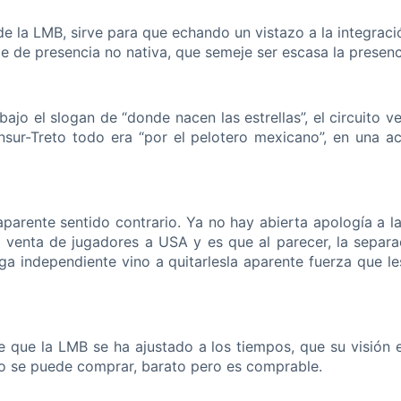
de la LMB, sirve para que echando un vistazo a la integraci
je de presencia no nativa, que semeje ser escasa la presenc
o el slogan de “donde nacen las estrellas”, el circuito v
sur-Treto todo era “por el pelotero mexicano”, en una a
aparente sentido contrario. Ya no hay abierta apología a l
a venta de jugadores a USA y es que al parecer, la separ
iga independiente vino a quitarlesla aparente fuerza que le
e que la LMB se ha ajustado a los tiempos, que su visión
to se puede comprar, barato pero es comprable.