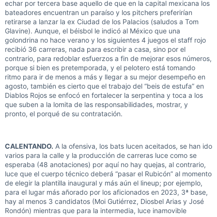
echar por tercera base aquello de que en la capital mexicana los
bateadores encuentran un paraíso y los pitchers preferirían
retirarse a lanzar la ex Ciudad de los Palacios (saludos a Tom
Glavine). Aunque, el béisbol le indicó al México que una
golondrina no hace verano y los siguientes 4 juegos el staff rojo
recibió 36 carreras, nada para escribir a casa, sino por el
contrario, para redoblar esfuerzos a fin de mejorar esos números,
porque si bien es pretemporada, y el pelotero está tomando
ritmo para ir de menos a más y llegar a su mejor desempeño en
agosto, también es cierto que el trabajo del “beis de estufa” en
Diablos Rojos se enfocó en fortalecer la serpentina y toca a los
que suben a la lomita de las responsabilidades, mostrar, y
pronto, el porqué de su contratación.
CALENTANDO.
A la ofensiva, los bats lucen aceitados, se han ido
varios para la calle y la producción de carreras luce como se
esperaba (48 anotaciones) por aquí no hay quejas, al contrario,
luce que el cuerpo técnico deberá “pasar el Rubicón” al momento
de elegir la plantilla inaugural y más aún el lineup; por ejemplo,
para el lugar más añorado por los aficionados en 2023, 3ª base,
hay al menos 3 candidatos (Moi Gutiérrez, Diosbel Arias y José
Rondón) mientras que para la intermedia, luce inamovible