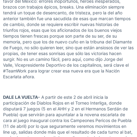
favor del México: errores inoportunos, héroes inesperados,
brazos con trabajos épicos, breaks. Una eliminación siempre
tendrá un toque de desencanto, de tristeza, pero la del año
anterior también fue una sacudida de esas que marcan tiempos
de cambio, donde se requiere escribir nuevas historias de
triunfos rojos, esas que los aficionados de los buenos viejos
tiempos tienen frescas porque son parte de su ser, de su
memoria, pero que los de nuevo cuño en la tribuna del Diamante
de Fuego, no sólo quieren leer, sino que están ansiosos de ver las
propias, de tener esas sonrisas que sólo las victorias hacen
surgir. No es un camino fácil, pero aquí, como dijo Jorge del
Valle, Vicepresidente Deportivo de los capitalinos, será clave el
#TeamWork para lograr crear esa nueva era que la Nación
Escarlata añora.
DALE LA VUELTA-
A partir de este 2 de abril inicia la
participación de Diablos Rojos en el Torneo Interliga, donde
disputará 7 juegos (5 en el AHH y 2 en el Hermanos Serdán de
Puebla) que servirán para apuntalar a la novena escarlata de
cara al juego inaugural contra los Campeones Pericos de Puebla
(11 de abril) por lo que seguramente veremos movimientos en
line up, salidas donde más que el resultado de cada turno al bat,