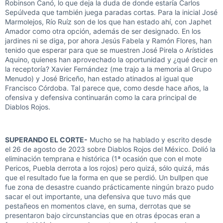
Robinson Canó, lo que deja la duda de donde estaría Carlos
Sepúlveda que también juega paradas cortas. Para la inicial José
Marmolejos, Río Ruíz son de los que han estado ahí, con Japhet
Amador como otra opción, además de ser designado. En los
jardines ni se diga, por ahora Jesús Fabela y Ramón Flores, han
tenido que esperar para que se muestren José Pirela o Arístides
Aquino, quienes han aprovechado la oportunidad y ¿qué decir en
la receptoría? Xavier Fernández (me trajo a la memoria al Grupo
Menudo) y José Briceño, han estado atinados al igual que
Francisco Córdoba. Tal parece que, como desde hace años, la
ofensiva y defensiva continuarán como la cara principal de
Diablos Rojos.
SUPERANDO EL CORTE-
Mucho se ha hablado y escrito desde
el 26 de agosto de 2023 sobre Diablos Rojos del México. Dolió la
eliminación temprana e histórica (1ª ocasión que con el mote
Pericos, Puebla derrota a los rojos) pero quizá, sólo quizá, más
que el resultado fue la forma en que se perdió. Un bullpen que
fue zona de desastre cuando prácticamente ningún brazo pudo
sacar el out importante, una defensiva que tuvo más que
pestañeos en momentos clave, en suma, derrotas que se
presentaron bajo circunstancias que en otras épocas eran a