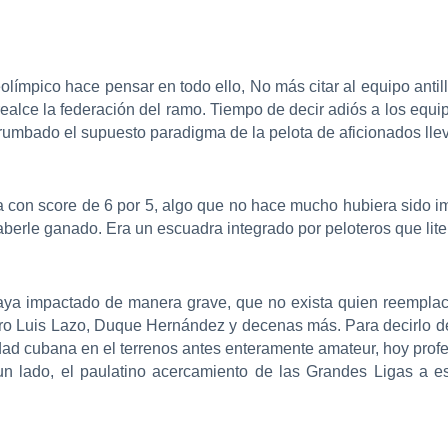
olímpico hace pensar en todo ello, No más citar al equipo antil
alce la federación del ramo. Tiempo de decir adiós a los equip
rrumbado el supuesto paradigma de la pelota de aficionados lle
 con score de 6 por 5, algo que no hace mucho hubiera sido i
erle ganado. Era un escuadra integrado por peloteros que liter
haya impactado de manera grave, que no exista quien reempla
ro Luis Lazo, Duque Hernández y decenas más. Para decirlo de
idad cubana en el terrenos antes enteramente amateur, hoy prof
 un lado, el paulatino acercamiento de las Grandes Ligas a