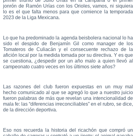
primer triunfo de Julio Urías en la campaña o el primer
jonrón de Ramón Urías con los Orioles, vamos, ni siquiera
lo es el que falta menos para que comience la temporada
2023 de la Liga Mexicana.
Lo que ha predominado la agenda beisbolera nacional lo ha
sido el despido de Benjamín Gil como manager de los
Tomateros de Culiacán y el consecuente rechazo de la
afición local por la medida tomada por su directiva. Y es que
se cuestiona, ¿despedir por un año malo a quien llevó al
campeonato cuatro veces en los últimos siete años?
Las razones del club fueron expuestas en un muy mal
hecho comunicado al que se agregó lo que a nuestro juicio
fueron palabras de más que revelan una intencionalidad de
mala fe: las “diferencias irreconciliables” en el rubro, se dice,
de la dirección deportiva.
Eso nos recuerda la historia del ricachón que compró un
caballo de carreras y contrató a un jinete; el animal ganaba