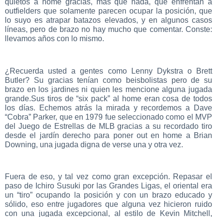
quietos a home gracias, más que nada, que enfrentan a
outfielders que solamente parecen ocupar la posición, que
lo suyo es atrapar batazos elevados, y en algunos casos
líneas, pero de brazo no hay mucho que comentar. Conste:
llevamos años con lo mismo.
¿Recuerda usted a gentes como Lenny Dykstra o Brett
Butler? Su gracias tenían como beisbolistas pero de su
brazo en los jardines ni quien les mencione alguna jugada
grande.Sus tiros de “six pack” al home eran cosa de todos
los días. Echemos atrás la mirada y recordemos a Dave
“Cobra” Parker, que en 1979 fue seleccionado como el MVP
del Juego de Estrellas de MLB gracias a su recordado tiro
desde el jardín derecho para poner out en home a Brian
Downing, una jugada digna de verse una y otra vez.
Fuera de eso, y tal vez como gran excepción. Repasar el
paso de Ichiro Susuki por las Grandes Ligas, el oriental era
un “tiro” ocupando la posición y con un brazo educado y
sólido, eso entre jugadores que alguna vez hicieron ruido
con una jugada excepcional, al estilo de Kevin Mitchell,