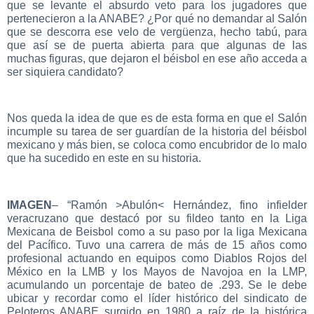
que se levante el absurdo veto para los jugadores que
pertenecieron a la ANABE? ¿Por qué no demandar al Salón
que se descorra ese velo de vergüenza, hecho tabú, para
que así se de puerta abierta para que algunas de las
muchas figuras, que dejaron el béisbol en ese año acceda a
ser siquiera candidato?
Nos queda la idea de que es de esta forma en que el Salón
incumple su tarea de ser guardían de la historia del béisbol
mexicano y más bien, se coloca como encubridor de lo malo
que ha sucedido en este en su historia.
IMAGEN
– “Ramón >Abulón< Hernández, fino infielder
veracruzano que destacó por su fildeo tanto en la Liga
Mexicana de Beisbol como a su paso por la liga Mexicana
del Pacífico. Tuvo una carrera de más de 15 años como
profesional actuando en equipos como Diablos Rojos del
México en la LMB y los Mayos de Navojoa en la LMP,
acumulando un porcentaje de bateo de .293. Se le debe
ubicar y recordar como el líder histórico del sindicato de
Peloteros ANABE surgido en 1980 a raíz de la histórica