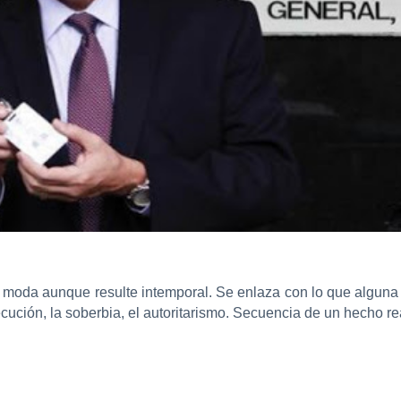
moda aunque resulte intemporal. Se enlaza con lo que alguna 
cución, la soberbia, el autoritarismo. Secuencia de un hecho re