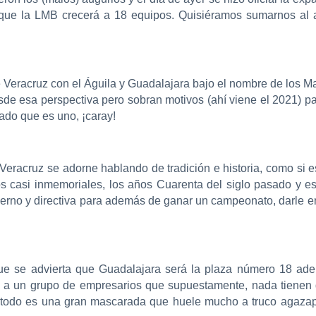
 que la LMB crecerá a 18 equipos. Quisiéramos sumarnos al 
 Veracruz con el Águila y Guadalajara bajo el nombre de los Mar
sde esa perspectiva pero sobran motivos (ahí viene el 2021) 
sado que es uno, ¡caray!
Veracruz se adorne hablando de tradición e historia, como si est
pos casi inmemoriales, los años Cuarenta del siglo pasado y e
erno y directiva para además de ganar un campeonato, darle en l
que se advierta que Guadalajara será la plaza número 18 ad
a a un grupo de empresarios que supuestamente, nada tienen q
 todo es una gran mascarada que huele mucho a truco agaza