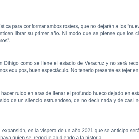
tica para conformar ambos rosters, que no dejarán a los “nuevo
nticen librar su primer año. Ni modo que se piense que los c
mos”.
n Dihigo como se llene el estadio de Veracruz y no será reco
os equipos, buen espectáculo. No tenerlo presente es tejer en 
ra hacer ruido en aras de llenar el profundo hueco dejado en e
ido de un silencio estruendoso, de no decir nada y de casi n
una expansión, en la víspera de un año 2021 que se anticipa se
haya quien se regocije aludiendo a la historia.