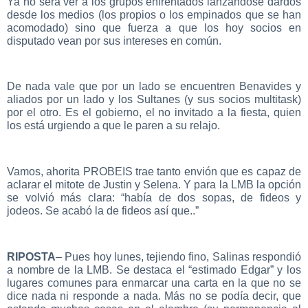
Ya no será ver a los grupos enfrentados lanzándose dardos
desde los medios (los propios o los empinados que se han
acomodado) sino que fuerza a que los hoy socios en
disputado vean por sus intereses en común.
De nada vale que por un lado se encuentren Benavides y
aliados por un lado y los Sultanes (y sus socios multitask)
por el otro. Es el gobierno, el no invitado a la fiesta, quien
los está urgiendo a que le paren a su relajo.
Vamos, ahorita PROBEIS trae tanto envión que es capaz de
aclarar el mitote de Justin y Selena. Y para la LMB la opción
se volvió más clara: “había de dos sopas, de fideos y
jodeos. Se acabó la de fideos así que..”
RIPOSTA
– Pues hoy lunes, tejiendo fino, Salinas respondió
a nombre de la LMB. Se destaca el “estimado Edgar” y los
lugares comunes para enmarcar una carta en la que no se
dice nada ni responde a nada. Más no se podía decir, que