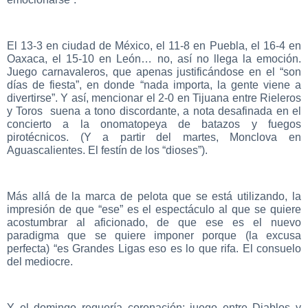
El 13-3 en ciudad de México, el 11-8 en Puebla, el 16-4 en
Oaxaca, el 15-10 en León… no, así no llega la emoción.
Juego carnavaleros, que apenas justificándose en el “son
días de fiesta”, en donde “nada importa, la gente viene a
divertirse”. Y así, mencionar el 2-0 en Tijuana entre Rieleros
y Toros suena a tono discordante, a nota desafinada en el
concierto a la onomatopeya de batazos y fuegos
pirotécnicos.
(Y a partir del martes, Monclova en
Aguascalientes. El festín de los “dioses”).
Más allá de la marca de pelota que se está utilizando, la
impresión de que “ese” es el espectáculo al que se quiere
acostumbrar al aficionado, de que ese es el nuevo
paradigma que se quiere imponer porque (la excusa
perfecta) “es Grandes Ligas eso es lo que rifa. El consuelo
del mediocre.
Y el domingo requería coronación: juego entre Diablos y