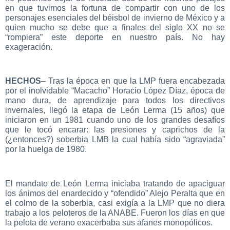
en que tuvimos la fortuna de compartir con uno de los
personajes esenciales del béisbol de invierno de México y a
quien mucho se debe que a finales del siglo XX no se
“rompiera” este deporte en nuestro país. No hay
exageración.
HECHOS
– Tras la época en que la LMP fuera encabezada
por el inolvidable “Macacho” Horacio López Díaz, época de
mano dura, de aprendizaje para todos los directivos
invernales, llegó la etapa de León Lerma (15 años) que
iniciaron en un 1981 cuando uno de los grandes desafíos
que le tocó encarar: las presiones y caprichos de la
(¿entonces?) soberbia LMB la cual había sido “agraviada”
por la huelga de 1980.
El mandato de León Lerma iniciaba tratando de apaciguar
los ánimos del enardecido y “ofendido” Alejo Peralta que en
el colmo de la soberbia, casi exigía a la LMP que no diera
trabajo a los peloteros de la ANABE. Fueron los días en que
la pelota de verano exacerbaba sus afanes monopólicos.