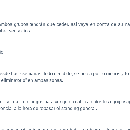
 ambos grupos tendrán que ceder, así vaya en contra de su n
ber ser socios.
io.
 desde hace semanas: todo decidido, se pelea por lo menos y l
 eliminatorio” en ambas zonas.
r se realicen juegos para ver quien califica entre los equipos 
rencia, a la hora de repasar el standing general.
los puntos obtenidos y en ello no habrá problema alguno ya q