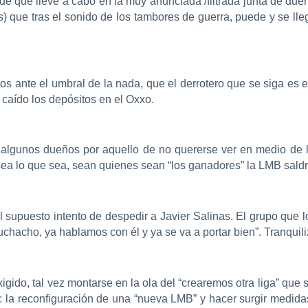
de que lleve a cabo en la muy anunciada /filtrada junta de du
es) que tras el sonido de los tambores de guerra, puede y se lleg
s ante el umbral de la nada, que el derrotero que se siga es 
 caído los depósitos en el Oxxo.
 algunos dueños por aquello de no quererse ver en medio de l
 sea lo que sea, sean quienes sean “los ganadores” la LMB sald
l supuesto intento de despedir a Javier Salinas. El grupo que l
uchacho, ya hablamos con él y ya se va a portar bien”. Tranquili
 exigido, tal vez montarse en la ola del “crearemos otra liga” q
ve: la reconfiguración de una “nueva LMB” y hacer surgir medi