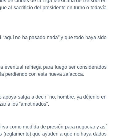
eños de clubes de la Liga Mexicana de Beisbol en
ue al sacrificio del presidente en turno o todavía
el “aquí no ha pasado nada” y que todo haya sido
a eventual refriega para luego ser considerados
ría perdiendo con esta nueva zafacoca.
o apoya salga a decir “no, hombre, ya déjenlo en
zar a los “amotinados”.
ue sirva como medida de presión para negociar y así
das (reglamento) que ayuden a que no haya dados