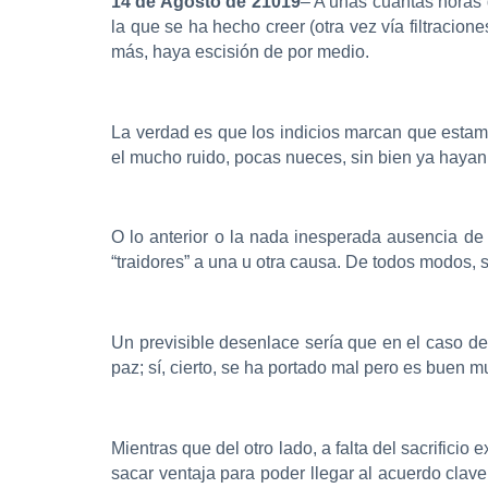
14 de Agosto de 21019
– A unas cuantas horas 
la que se ha hecho creer (otra vez vía filtracion
más, haya escisión de por medio.
La verdad es que los indicios marcan que estamo
el mucho ruido, pocas nueces, sin bien ya hayan
O lo anterior o la nada inesperada ausencia de
“traidores” a una u otra causa. De todos modos,
Un previsible desenlace sería que en el caso de
paz; sí, cierto, se ha portado mal pero es buen m
Mientras que del otro lado, a falta del sacrificio
sacar ventaja para poder llegar al acuerdo cla