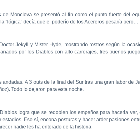
s de Monclova se presentó al fin como el punto fuerte del eq
la “lógica” decía que el poderío de los Acereros pesaría pero… 
l Doctor Jekyll y Mister Hyde, mostrando rostros según la oca
anados por los Diablos con alto carrerajes, tres buenos jueg
as andadas. A 3 outs de la final del Sur tras una gran labor de 
oz). Todo lo dejaron para esta noche.
 Diablos logra que se redoblen los empeños para hacerla ver, c
r estadios. Eso sí, encona posturas y hacer arder pasiones en
ecer nadie les ha enterado de la historia.