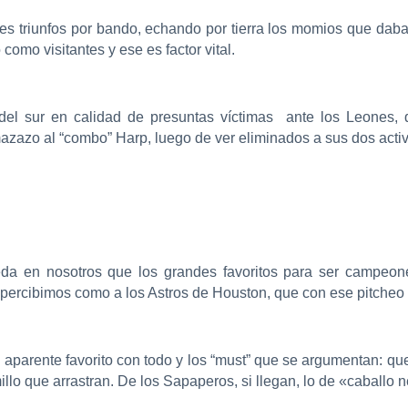
tres triunfos por bando, echando por tierra los momios que daba
omo visitantes y ese es factor vital.
l del sur en calidad de presuntas víctimas ante los Leone
mazazo al “combo” Harp, luego de ver eliminados a sus dos acti
ueda en nosotros que los grandes favoritos para ser campeo
percibimos como a los Astros de Houston, que con ese pitcheo
 aparente favorito con todo y los “must” que se argumentan: que
millo que arrastran. De los Sapaperos, si llegan, lo de «caballo 