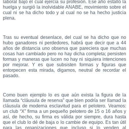
laboral bajo el cual ejercía su profesión. Ese año estalló la
huelga y surgió la inolvidable ANABE, movimiento sobre el
cual ni se ha dicho todo y al cual no se ha hecho justicia
plena.
Tras su eventual desenlace, del cual se ha dicho que no
hubo ganadores ni perdedores, habrá que decir que a 44
años de distancia uno observa que pareciera que muchas
cosas han cambiado pero no hay dicha completa; persisten
formas y maneras que lucen no hay ni siquiera intenciones
por mejorar. Y es que subsisten formas y figuras que
entorpecen esta mirada, digamos, neutral de recordar el
pasado.
Como buen ejemplo lo es que aún exista la figura de la
llamada “cláusula de reserva” que bien podría ser llamad la
cláusula de moderna esclavitud para el pelotero. Veamos:
un club “X” firma a un pequeño pelotero de 15 o 16 años y
así, de hecho, su firma es válida por siempre, dura hasta
que el club lo dé de baja o lo cambie de equipo. Es tan útil
para las organizaciones que incluso si lo venden al