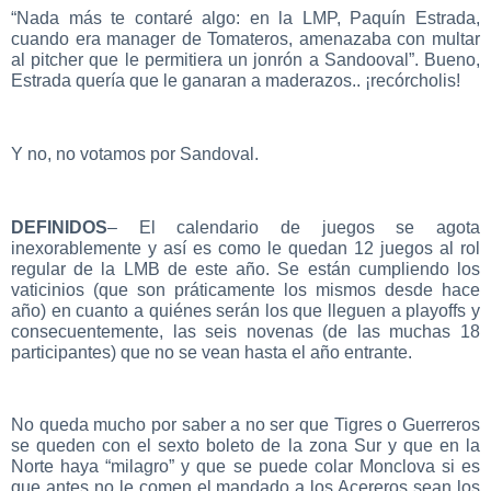
“Nada más te contaré algo: en la LMP, Paquín Estrada,
cuando era manager de Tomateros, amenazaba con multar
al pitcher que le permitiera un jonrón a Sandooval”. Bueno,
Estrada quería que le ganaran a maderazos.. ¡recórcholis!
Y no, no votamos por Sandoval.
DEFINIDOS
– El calendario de juegos se agota
inexorablemente y así es como le quedan 12 juegos al rol
regular de la LMB de este año. Se están cumpliendo los
vaticinios (que son práticamente los mismos desde hace
año) en cuanto a quiénes serán los que lleguen a playoffs y
consecuentemente, las seis novenas (de las muchas 18
participantes) que no se vean hasta el año entrante.
No queda mucho por saber a no ser que Tigres o Guerreros
se queden con el sexto boleto de la zona Sur y que en la
Norte haya “milagro” y que se puede colar Monclova si es
que antes no le comen el mandado a los Acereros sean los