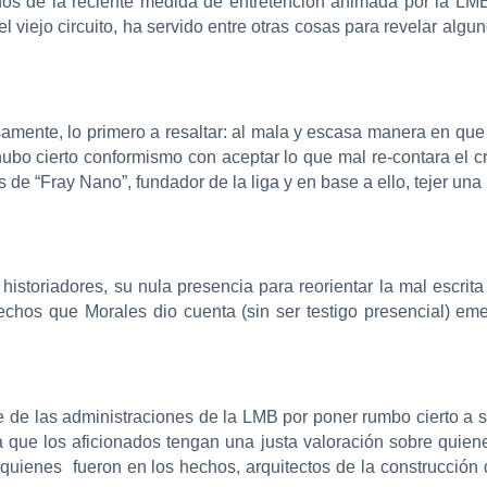
dos de la reciente medida de entretención animada por la LMB,
l viejo circuito, ha servido entre otras cosas para revelar alg
isamente, lo primero a resaltar: al mala y escasa manera en qu
ubo cierto conformismo con aceptar lo que mal re-contara el c
vos de “Fray Nano”, fundador de la liga y en base a ello, tejer un
historiadores, su nula presencia para reorientar la mal escrita
echos que Morales dio cuenta (sin ser testigo presencial) em
de las administraciones de la LMB por poner rumbo cierto a su
ra que los aficionados tengan una justa valoración sobre quie
 quienes fueron en los hechos, arquitectos de la construcció