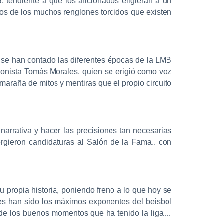
 tendiente a que los aficionados eligieran a un
unos de los muchos renglones torcidos que existen
e se han contado las diferentes épocas de la LMB
ronista Tomás Morales, quien se erigió como voz
a maraña de mitos y mentiras que el propio circuito
 narrativa y hacer las precisiones tan necesarias
ergieron candidaturas al Salón de la Fama.. con
 propia historia, poniendo freno a lo que hoy se
nes han sido los máximos exponentes del beisbol
n de los buenos momentos que ha tenido la liga…