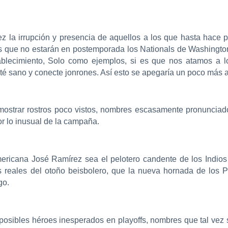
ez la irrupción y presencia de aquellos a los que hasta hac
s que no estarán en postemporada los Nationals de Washington
tablecimiento, Solo como ejemplos, si es que nos atamos a l
 sano y conecte jonrones. Así esto se apegaría un poco más al
 mostrar rostros poco vistos, nombres escasamente pronuncia
or lo inusual de la campaña.
ericana José Ramírez sea el pelotero candente de los Indio
 reales del otoño beisbolero, que la nueva hornada de los 
go.
osibles héroes inesperados en playoffs, nombres que tal vez s