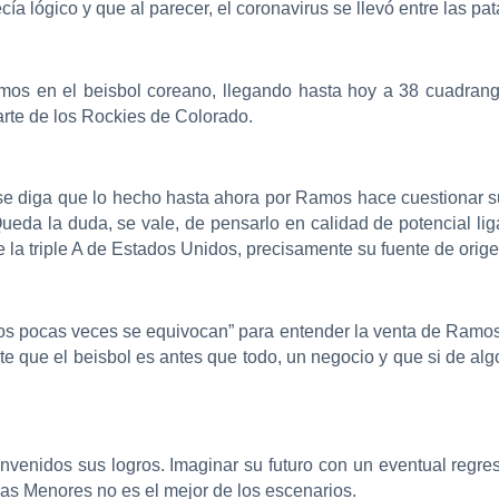
ía lógico y que al parecer, el coronavirus se llevó entre las pat
os en el beisbol coreano, llegando hasta hoy a 38 cuadrangul
rte de los Rockies de Colorado.
 se diga que lo hecho hasta ahora por Ramos hace cuestionar su
da la duda, se vale, de pensarlo en calidad de potencial lig
 la triple A de Estados Unidos, precisamente su fuente de orige
ngos pocas veces se equivocan” para entender la venta de Ramos 
e que el beisbol es antes que todo, un negocio y que si de al
enidos sus logros. Imaginar su futuro con un eventual regre
as Menores no es el mejor de los escenarios.