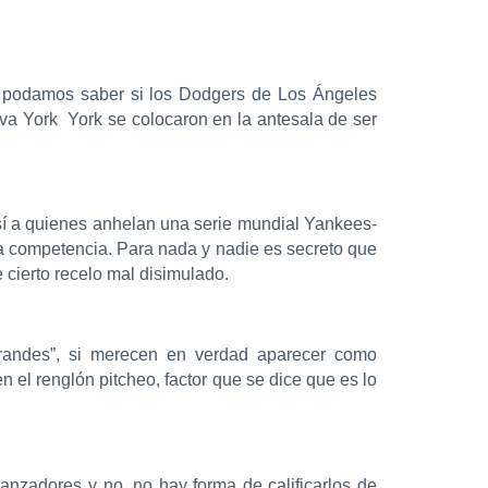
e podamos saber si los Dodgers de Los Ángeles
va York York se colocaron en la antesala de ser
sí a quienes anhelan una serie mundial Yankees-
la competencia. Para nada y nadie es secreto que
cierto recelo mal disimulado.
randes”, si merecen en verdad aparecer como
 el renglón pitcheo, factor que se dice que es lo
lanzadores y no, no hay forma de calificarlos de