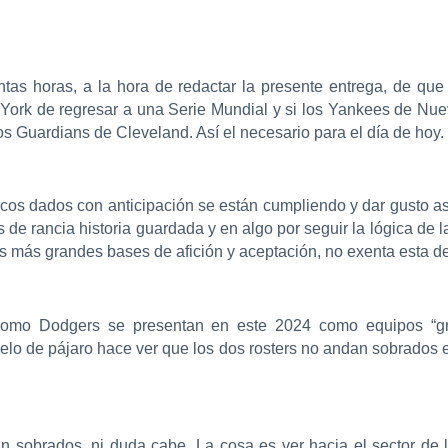
as horas, a la hora de redactar la presente entrega, de qu
 York de regresar a una Serie Mundial y si los Yankees de Nue
 los Guardians de Cleveland. Así el necesario para el día de hoy.
os dados con anticipación se están cumpliendo y dar gusto a
de rancia historia guardada y en algo por seguir la lógica de 
 más grandes bases de afición y aceptación, no exenta esta de 
como Dodgers se presentan en este 2024 como equipos “g
uelo de pájaro hace ver que los dos rosters no andan sobrados en
n sobrados, ni duda cabe. La cosa es ver hacia el sector de 