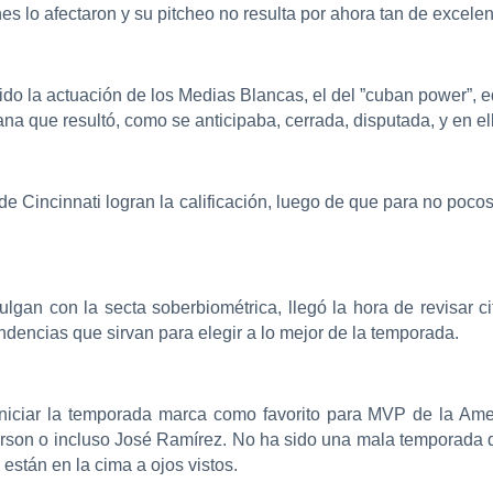
s lo afectaron y su pitcheo no resulta por ahora tan de excelen
sido la actuación de los Medias Blancas, el del ”cuban power”, 
na que resultó, como se anticipaba, cerrada, disputada, y en el
s de Cincinnati logran la calificación, luego de que para no poco
ulgan con la secta soberbiométrica, llegó la hora de revisa
endencias que sirvan para elegir a lo mejor de la temporada.
niciar la temporada marca como favorito para MVP de la Amer
erson o incluso José Ramírez. No ha sido una mala temporada d
están en la cima a ojos vistos.