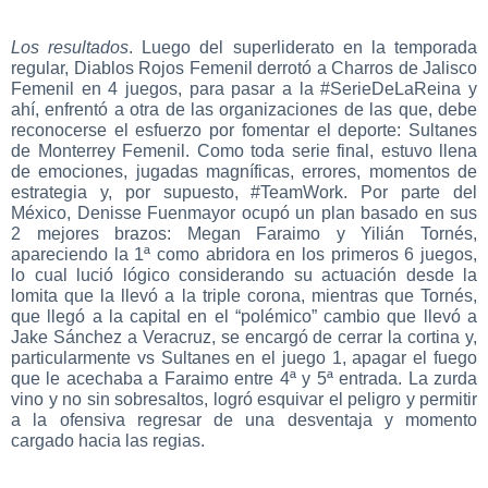
Los resultados
. Luego del superliderato en la temporada
regular, Diablos Rojos Femenil derrotó a Charros de Jalisco
Femenil en 4 juegos, para pasar a la #SerieDeLaReina y
ahí, enfrentó a otra de las organizaciones de las que, debe
reconocerse el esfuerzo por fomentar el deporte: Sultanes
de Monterrey Femenil. Como toda serie final, estuvo llena
de emociones, jugadas magníficas, errores, momentos de
estrategia y, por supuesto, #TeamWork. Por parte del
México, Denisse Fuenmayor ocupó un plan basado en sus
2 mejores brazos: Megan Faraimo y Yilián Tornés,
apareciendo la 1ª como abridora en los primeros 6 juegos,
lo cual lució lógico considerando su actuación desde la
lomita que la llevó a la triple corona, mientras que Tornés,
que llegó a la capital en el “polémico” cambio que llevó a
Jake Sánchez a Veracruz, se encargó de cerrar la cortina y,
particularmente vs Sultanes en el juego 1, apagar el fuego
que le acechaba a Faraimo entre 4ª y 5ª entrada. La zurda
vino y no sin sobresaltos, logró esquivar el peligro y permitir
a la ofensiva regresar de una desventaja y momento
cargado hacia las regias.