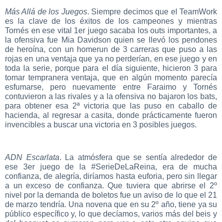
Más Allá de los Juegos
. Siempre decimos que el TeamWork
es la clave de los éxitos de los campeones y mientras
Tornés en ese vital 1er juego sacaba los outs importantes, a
la ofensiva fue Mia Davidson quien se llevó los pendones
de heroína, con un homerun de 3 carreras que puso a las
rojas en una ventaja que ya no perderían, en ese juego y en
toda la serie, porque para el día siguiente, hicieron 3 para
tomar tempranera ventaja, que en algún momento parecía
esfumarse, pero nuevamente entre Faraimo y Tornés
contuvieron a las rivales y a la ofensiva no bajaron los bats,
para obtener esa 2ª victoria que las puso en caballo de
hacienda, al regresar a casita, donde prácticamente fueron
invencibles a buscar una victoria en 3 posibles juegos.
ADN Escarlata
. La atmósfera que se sentía alrededor de
ese 3er juego de la #SerieDeLaReina, era de mucha
confianza, de alegría, diríamos hasta euforia, pero sin llegar
a un exceso de confianza. Que tuviera que abrirse el 2º
nivel por la demanda de boletos fue un aviso de lo que el 21
de marzo tendría. Una novena que en su 2º año, tiene ya su
público específico y, lo que decíamos, varios más del beis y