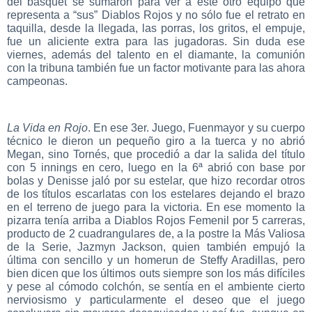
del basquet se sumaron para ver a este otro equipo que
representa a “sus” Diablos Rojos y no sólo fue el retrato en
taquilla, desde la llegada, las porras, los gritos, el empuje,
fue un aliciente extra para las jugadoras. Sin duda ese
viernes, además del talento en el diamante, la comunión
con la tribuna también fue un factor motivante para las ahora
campeonas.
La Vida en Rojo
. En ese 3er. Juego, Fuenmayor y su cuerpo
técnico le dieron un pequeño giro a la tuerca y no abrió
Megan, sino Tornés, que procedió a dar la salida del título
con 5 innings en cero, luego en la 6ª abrió con base por
bolas y Denisse jaló por su estelar, que hizo recordar otros
de los títulos escarlatas con los estelares dejando el brazo
en el terreno de juego para la victoria. En ese momento la
pizarra tenía arriba a Diablos Rojos Femenil por 5 carreras,
producto de 2 cuadrangulares de, a la postre la Más Valiosa
de la Serie, Jazmyn Jackson, quien también empujó la
última con sencillo y un homerun de Steffy Aradillas, pero
bien dicen que los últimos outs siempre son los más difíciles
y pese al cómodo colchón, se sentía en el ambiente cierto
nerviosismo y particularmente el deseo que el juego