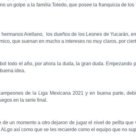
lleno un golpe a la familia Toledo, que posee la franquicia de 
 hermanos Arellano, los dueños de los Leones de Yucarán, ent
ico, que suenan en mucho a intereses no muy claros, por ciert
sbol todo el año, por ahora la duda, la gran duda. Empezando po
 buena idea.
 campeones de la Liga Mexicana 2021 y en buena parte, debi
egos en la serie final.
que de un momento a otro dejaron de jugar el nivel de pellta qu
o. ALgo así como que se les recuerde como el equipo que no s