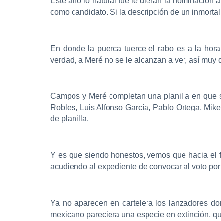
Este año lo natural fue le dieran la nominación
como candidato. Si la descripción de un inmorta
En donde la puerca tuerce el rabo es a la hor
verdad, a Meré no se le alcanzan a ver, así muy d
Campos y Meré completan una planilla en que se
Robles, Luis Alfonso García, Pablo Ortega, Mi
de planilla.
Y es que siendo honestos, vemos que hacia el fu
acudiendo al expediente de convocar al voto po
Ya no aparecen en cartelera los lanzadores do
mexicano pareciera una especie en extinción, qu