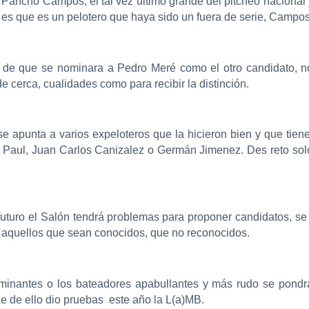
 a Pancho Campos, el tal vez último grande del pitcheo nacional
l es que es un pelotero que haya sido un fuera de serie, Campos
a de que se nominara a Pedro Meré como el otro candidato, 
e cerca, cualidades como para recibir la distinción.
 apunta a varios expeloteros que la hicieron bien y que tien
ke Paul, Juan Carlos Canizalez o Germán Jimenez. Des reto 
turo el Salón tendrá problemas para proponer candidatos, se 
r aquellos que sean conocidos, que no reconocidos.
minantes o los bateadores apabullantes y más rudo se pondr
e de ello dio pruebas este año la L(a)MB.