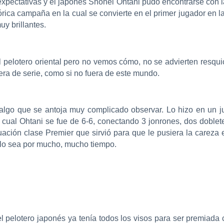
xpectativas y el japonés Shohei Ohtani pudo encontrarse con la
rica campaña en la cual se convierte en el primer jugador en l
y brillantes.
l pelotero oriental pero no vemos cómo, no se advierten resqui
era de serie, como si no fuera de este mundo.
algo que se antoja muy complicado observar. Lo hizo en un ju
cual Ohtani se fue de 6-6, conectando 3 jonrones, dos doblete
uación clase Premier que sirvió para que le pusiera la careza e
o lo sea por mucho, mucho tiempo.
 pelotero japonés ya tenía todos los visos para ser premiada 