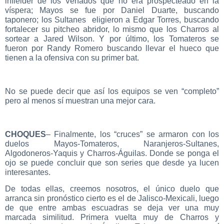
infielder de los Venados que no era prospecteado en la
víspera; Mayos se fue por Daniel Duarte, buscando
taponero; los Sultanes eligieron a Edgar Torres, buscando
fortalecer su pitcheo abridor, lo mismo que los Charros al
sortear a Jared Wilson. Y por último, los Tomateros se
fueron por Randy Romero buscando llevar el hueco que
tienen a la ofensiva con su primer bat.
No se puede decir que así los equipos se ven “completo”
pero al menos sí muestran una mejor cara.
CHOQUES
– Finalmente, los “cruces” se armaron con los
duelos Mayos-Tomateros, Naranjeros-Sultanes,
Algodoneros-Yaquis y Charros-Águilas. Donde se ponga el
ojo se puede concluir que son series que desde ya lucen
interesantes.
De todas ellas, creemos nosotros, el único duelo que
arranca sin pronóstico cierto es el de Jalisco-Mexicali, luego
de que entre ambas escuadras se deja ver una muy
marcada similitud. Primera vuelta muy de Charros y