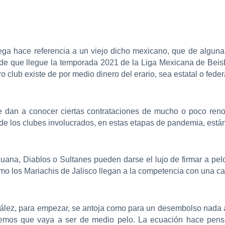
trega hace referencia a un viejo dicho mexicano, que de algun
 de que llegue la temporada 2021 de la Liga Mexicana de Beis
club existe de por medio dinero del erario, sea estatal o feder
 se dan a conocer ciertas contrataciones de mucho o poco ren
 de los clubes involucrados, en estas etapas de pandemia, está
ana, Diablos o Sultanes pueden darse el lujo de firmar a pe
o los Mariachis de Jalisco llegan a la competencia con una ca
ález, para empezar, se antoja como para un desembolso nada au
emos que vaya a ser de medio pelo. La ecuación hace pensa