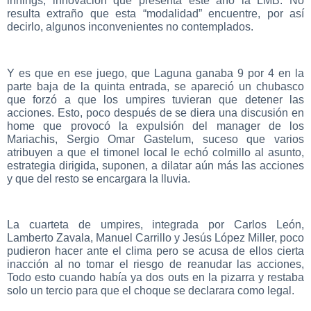
innings, innovación que presenta este año la LMB. No
resulta extraño que esta “modalidad” encuentre, por así
decirlo, algunos inconvenientes no contemplados.
Y es que en ese juego, que Laguna ganaba 9 por 4 en la
parte baja de la quinta entrada, se apareció un chubasco
que forzó a que los umpires tuvieran que detener las
acciones. Esto, poco después de se diera una discusión en
home que provocó la expulsión del manager de los
Mariachis, Sergio Omar Gastelum, suceso que varios
atribuyen a que el timonel local le echó colmillo al asunto,
estrategia dirigida, suponen, a dilatar aún más las acciones
y que del resto se encargara la lluvia.
La cuarteta de umpires, integrada por Carlos León,
Lamberto Zavala, Manuel Carrillo y Jesús López Miller, poco
pudieron hacer ante el clima pero se acusa de ellos cierta
inacción al no tomar el riesgo de reanudar las acciones,
Todo esto cuando había ya dos outs en la pizarra y restaba
solo un tercio para que el choque se declarara como legal.