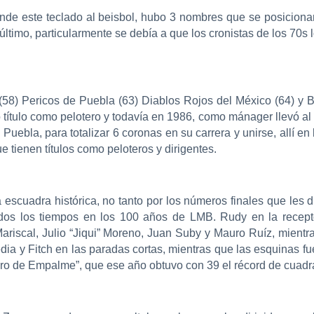
unde este teclado al beisbol, hubo 3 nombres que se posicion
timo, particularmente se debía a que los cronistas de los 70s l
(58) Pericos de Puebla (63) Diablos Rojos del México (64) y
 título como pelotero y todavía en 1986, como mánager llevó al 
uebla, para totalizar 6 coronas en su carrera y unirse, allí en 
tienen títulos como peloteros y dirigentes.
escuadra histórica, no tanto por los números finales que les die
dos los tiempos en los 100 años de LMB. Rudy en la receptor
ariscal, Julio “Jiqui” Moreno, Juan Suby y Mauro Ruíz, mientras
a y Fitch en las paradas cortas, mientras que las esquinas fue
 de Empalme”, que ese año obtuvo con 39 el récord de cuadrangu