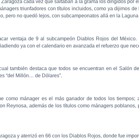
o Zaragoza cada vez que saltaban a la grama los dirigidos por e
nagers triunfadores con títulos incluidos, como ya dijimos de
llo, pero no quedó lejos, con subcampeonatos allá en la Laguna
acar ventaja de 9 al subcampeón Diablos Rojos del México
 añadiendo ya con el calendario en avanzada el refuerzo que nec
l cual también destaca que todos se encuentran en el Salón d
s “del Millón… de Dólares”.
” que como mánager es el más ganador de todos los tiempos; 
on Reynosa, además de los títulos como mánagers poblanos, p
ragoza y aterrizó en 66 con los Diablos Rojos, donde fue import