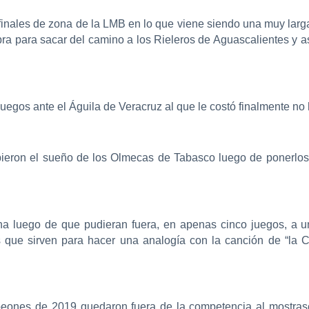
 finales de zona de la LMB en lo que viene siendo una muy lar
a para sacar del camino a los Rieleros de Aguascalientes y así 
uegos ante el Águila de Veracruz al que le costó finalmente no 
eron el sueño de los Olmecas de Tabasco luego de ponerlos fue
ana luego de que pudieran fuera, en apenas cinco juegos, a 
 que sirven para hacer una analogía con la canción de “la C
eones de 2019 quedaron fuera de la competencia al mostrase l