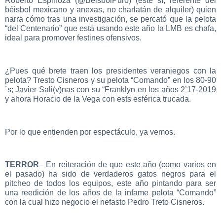
Roberto Espinoza (@BeisbolPuro) (este sí, referente del
béisbol mexicano y anexas, no charlatán de alquiler) quien
narra cómo tras una investigación, se percató que la pelota
“del Centenario” que está usando este año la LMB es chafa,
ideal para promover festines ofensivos.
¿Pues qué brete traen los presidentes veraniegos con la
pelota? Tresto Cisneros y su pelota “Comando” en los 80-90
´s; Javier Sali(v)nas con su “Franklyn en los años 2’17-2019
y ahora Horacio de la Vega con ests esférica trucada.
Por lo que entienden por espectáculo, ya vemos.
TERROR
– En reiteración de que este año (como varios en
el pasado) ha sido de verdaderos gatos negros para el
pitcheo de todos los equipos, este año pintando para ser
una reedición de los años de la infame pelota “Comando”
con la cual hizo negocio el nefasto Pedro Treto Cisneros.