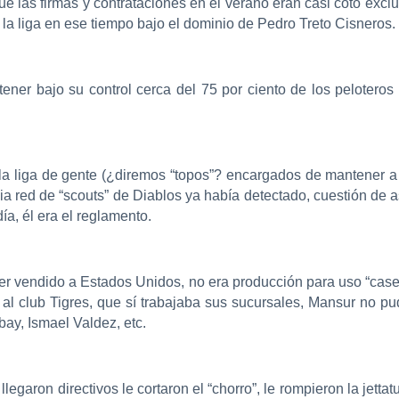
que las firmas y contrataciones en el verano eran casi coto excl
 la liga en ese tiempo bajo el dominio de Pedro Treto Cisneros.
ener bajo su control cerca del 75 por ciento de los peloteros
la liga de gente
(¿diremos “topos”? encargados de mantener a M
 red de “scouts” de Diablos ya había detectado, cuestión de a
día, él era el reglamento.
 ser vendido a Estados Unidos, no era producción para uso “ca
 al club Tigres, que sí trabajaba sus sucursales, Mansur no p
ay, Ismael Valdez, etc.
legaron directivos le cortaron el “chorro”, le rompieron la jetta