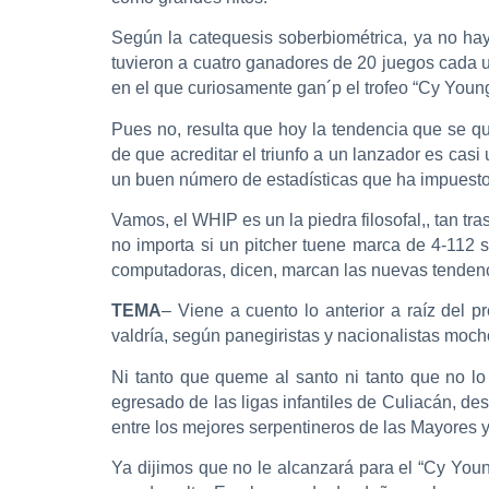
Según la catequesis soberbiométrica, ya no ha
tuvieron a cuatro ganadores de 20 juegos cada 
en el que curiosamente gan´p el trofeo “Cy Young
Pues no, resulta que hoy la tendencia que se q
de que acreditar el triunfo a un lanzador es cas
un buen número de estadísticas que ha impuesto 
Vamos, el WHIP es un la piedra filosofal,, tan tr
no importa si un pitcher tuene marca de 4-112 
computadoras, dicen, marcan las nuevas tendenc
TEMA
– Viene a cuento lo anterior a raíz del 
valdría, según panegiristas y nacionalistas moc
Ni tanto que queme al santo ni tanto que no lo 
egresado de las ligas infantiles de Culiacán, d
entre los mejores serpentineros de las Mayores 
Ya dijimos que no le alcanzará para el “Cy Youn