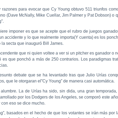
y razones para evocar que Cy Young obtuvo 511 triunfos como 
uno (Dave McNally, Mike Cuellar, Jim Palmer y Pat Dobson) o 
”.
uiere imponer es que se acepte que el rubro de juegos ganado
i un accidente y lo que realmente importa(Y cuenta) es los ponc
la secta que inauguró Bill James.
ascendente que ni quien voltee a ver si un pitcher es ganador o
si es que ponchó a más de 250 contrarios. Los paradigmas tr
ias.
presunto debate que se ha levantado tras que Julio Urías conq
hos, que le otorgaran el”Cy Young” de manera casi automática.
alumbre. La de Urías ha sido, sin dida, una gran temporada, 
esarrollado por los Dodgers de los Angeles, se comporó este año
y con eso se dice mucho.
g”, basados en el hecho de que los votantes se irán más por la