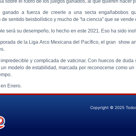
a sobre el rubro de los juegos ganados, al que quieren hacer 
o ganado a fuerza de creerle a una secta engañabobos que
de sentido beisbolístico y mucho de “la ciencia” que se vende 
able será su desempeño, lo hecho en este 2021. Eso ha sido inol
mporada de la Liga Arco Mexicana del Pacífico, el gran show a
es.
 impredecible y complicada de vaticinar. Con huecos de duda
 un modelo de estabilidad, marcada por reconocerse como un c
iempo.
 en Enero.
Copyright © 2025 Todo