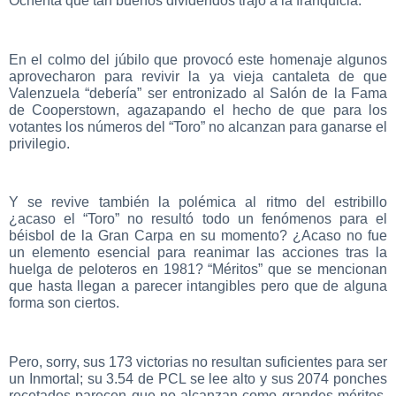
Ochenta que tan buenos dividendos trajo a la franquicia.
En el colmo del júbilo que provocó este homenaje algunos
aprovecharon para revivir la ya vieja cantaleta de que
Valenzuela “debería” ser entronizado al Salón de la Fama
de Cooperstown, agazapando el hecho de que para los
votantes los números del “Toro” no alcanzan para ganarse el
privilegio.
Y se revive también la polémica al ritmo del estribillo
¿acaso el “Toro” no resultó todo un fenómenos para el
béisbol de la Gran Carpa en su momento? ¿Acaso no fue
un elemento esencial para reanimar las acciones tras la
huelga de peloteros en 1981? “Méritos” que se mencionan
que hasta llegan a parecer intangibles pero que de alguna
forma son ciertos.
Pero, sorry, sus 173 victorias no resultan suficientes para ser
un Inmortal; su 3.54 de PCL se lee alto y sus 2074 ponches
recetados parecen que no alcanzan como grandes méritos,