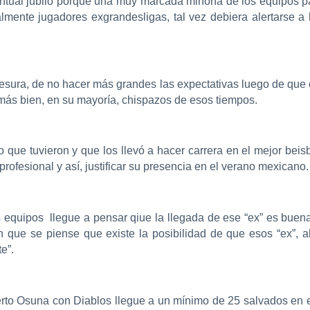
ntual júbilo porque una muy marcada minoría de los equipos p
lmente jugadores exgrandesligas, tal vez debiera alertarse a
sura, de no hacer más grandes las expectativas luego de que c
más bien, en su mayoría, chispazos de esos tiempos.
o que tuvieron y que los llevó a hacer carrera en el mejor bei
profesional y así, justificar su presencia en el verano mexicano.
 equipos llegue a pensar qiue la llegada de ese “ex” es buen
n que se piense que existe la posibilidad de que esos “ex”, a
e”.
to Osuna con Diablos llegue a un mínimo de 25 salvados en es