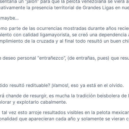
entaría un “jalón” para que la pelota venezolana se viera a
cativamente la presencia territorial de Grandes Ligas en nu
r, maybe…
como parte de las ocurrencias mostradas durante años recie
lento con calidad ligamayorista, se creó una dependencia 
mplimiento de la cruzada y al final todo resultó un buen 
e deseo personal “entrañezco”, (de entrañas, pues) que resu
tido resultó redituable? ¡Vamos!, eso ya está en el olvido.
 chande de resurgir, es mucha la tradición beisbolera de l
plorar y explotarlo cabalmente.
 tal vez esto arroje resultados visibles en la pelota mexic
onalidad que aparecieran cada año y solamente se vieran 