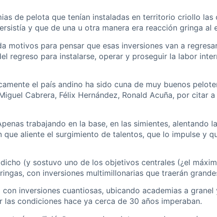
as de pelota que tenían instaladas en territorio criollo l
persistía y que de una u otra manera era reacción gringa al 
 motivos para pensar que esas inversiones van a regresar,
del regreso para instalarse, operar y proseguir la labor inte
icamente el país andino ha sido cuna de muy buenos peloter
Miguel Cabrera, Félix Hernández, Ronald Acuña, por citar 
penas trabajando en la base, en las simientes, alentando la
 que aliente el surgimiento de talentos, que lo impulse y 
icho (y sostuvo uno de los objetivos centrales (¿el máximo
ringas, con inversiones multimillonarias que traerán grande
o con inversiones cuantiosas, ubicando academias a granel
ecer las condiciones hace ya cerca de 30 años imperaban.