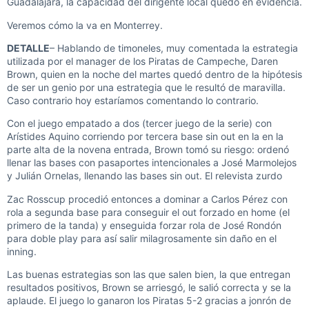
Guadalajara, la capacidad del dirigente local quedó en evidencia.
Veremos cómo la va en Monterrey.
DETALLE
– Hablando de timoneles, muy comentada la estrategia
utilizada por el manager de los Piratas de Campeche, Daren
Brown, quien en la noche del martes quedó dentro de la hipótesis
de ser un genio por una estrategia que le resultó de maravilla.
Caso contrario hoy estaríamos comentando lo contrario.
Con el juego empatado a dos (tercer juego de la serie) con
Arístides Aquino corriendo por tercera base sin out en la en la
parte alta de la novena entrada, Brown tomó su riesgo: ordenó
llenar las bases con pasaportes intencionales a José Marmolejos
y Julián Ornelas, llenando las bases sin out. El relevista zurdo
Zac Rosscup procedió entonces a dominar a Carlos Pérez con
rola a segunda base para conseguir el out forzado en home (el
primero de la tanda) y enseguida forzar rola de José Rondón
para doble play para así salir milagrosamente sin daño en el
inning.
Las buenas estrategias son las que salen bien, la que entregan
resultados positivos, Brown se arriesgó, le salió correcta y se la
aplaude. El juego lo ganaron los Piratas 5-2 gracias a jonrón de