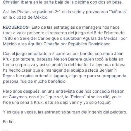
Christian Ibarra en la parte baja de la décima con dos en base.
Así, los Piratas se pusieron 2-1 en la serie y provocaron “ñáñaras”
en la ciudad de México.
RECUERDOS
– Esto de las estrategias de managers nos hace
traer a valor presente el recuerdo del juego del 8 de Febrero de
1986 en Serie del Caribe que disputaban Aguilas de Mexicali por
México y las Águiilas Cibaeña por República Dominicana.
Con el juego empatado a 7 carreras por bando, corriendo John
Kruk por tercera, bateaba Nelson Barrera quien tocó la bola en
forma sorpresiva y así se anotó la del triunfo. La leyenda urbana
ha hecho creer que el manager del equipo azteca Benjamín
Reyes fue quien ordenó la jugada, algo que para su propaganda
personal fue de mucho beneficio.
Pero años después, en una entrevista que nos concedió Nelson
en Guaymas, nos dijo: “¡que va!, la “Pelona” ni se las olió, yo le
hice una seña a Kruk, este se dejó venir y yo solo toqué”.
Y es que a veces, las estrategias surgen del ingenio del pelotero.
En fin..