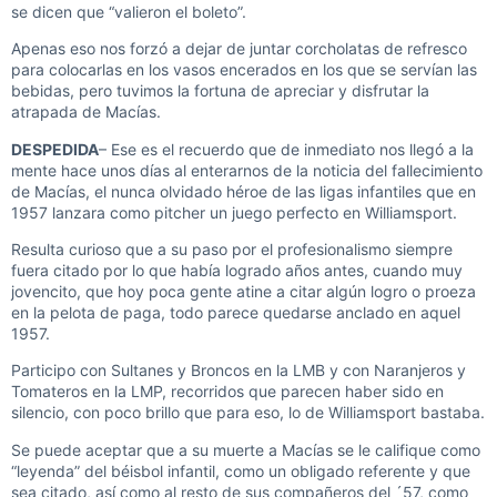
se dicen que “valieron el boleto”.
Apenas eso nos forzó a dejar de juntar corcholatas de refresco
para colocarlas en los vasos encerados en los que se servían las
bebidas, pero tuvimos la fortuna de apreciar y disfrutar la
atrapada de Macías.
DESPEDIDA
– Ese es el recuerdo que de inmediato nos llegó a la
mente hace unos días al enterarnos de la noticia del fallecimiento
de Macías, el nunca olvidado héroe de las ligas infantiles que en
1957 lanzara como pitcher un juego perfecto en Williamsport.
Resulta curioso que a su paso por el profesionalismo siempre
fuera citado por lo que había logrado años antes, cuando muy
jovencito, que hoy poca gente atine a citar algún logro o proeza
en la pelota de paga, todo parece quedarse anclado en aquel
1957.
Participo con Sultanes y Broncos en la LMB y con Naranjeros y
Tomateros en la LMP, recorridos que parecen haber sido en
silencio, con poco brillo que para eso, lo de Williamsport bastaba.
Se puede aceptar que a su muerte a Macías se le califique como
“leyenda” del béisbol infantil, como un obligado referente y que
sea citado, así como al resto de sus compañeros del ´57, como