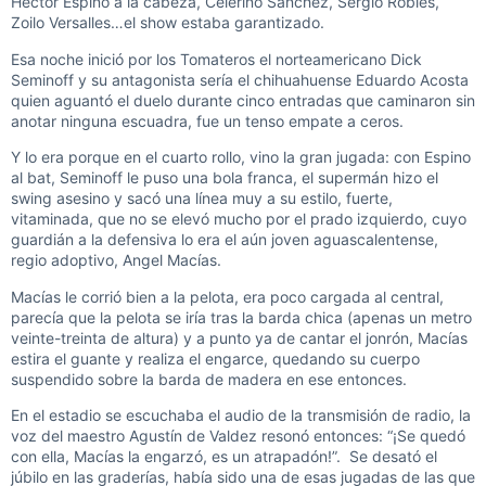
Héctor Espino a la cabeza, Celerino Sánchez, Sergio Robles,
Zoilo Versalles…el show estaba garantizado.
Esa noche inició por los Tomateros el norteamericano Dick
Seminoff y su antagonista sería el chihuahuense Eduardo Acosta
quien aguantó el duelo durante cinco entradas que caminaron sin
anotar ninguna escuadra, fue un tenso empate a ceros.
Y lo era porque en el cuarto rollo, vino la gran jugada: con Espino
al bat, Seminoff le puso una bola franca, el supermán hizo el
swing asesino y sacó una línea muy a su estilo, fuerte,
vitaminada, que no se elevó mucho por el prado izquierdo, cuyo
guardián a la defensiva lo era el aún joven aguascalentense,
regio adoptivo, Angel Macías.
Macías le corrió bien a la pelota, era poco cargada al central,
parecía que la pelota se iría tras la barda chica (apenas un metro
veinte-treinta de altura) y a punto ya de cantar el jonrón, Macías
estira el guante y realiza el engarce, quedando su cuerpo
suspendido sobre la barda de madera en ese entonces.
En el estadio se escuchaba el audio de la transmisión de radio, la
voz del maestro Agustín de Valdez resonó entonces: “¡Se quedó
con ella, Macías la engarzó, es un atrapadón!”. Se desató el
júbilo en las graderías, había sido una de esas jugadas de las que