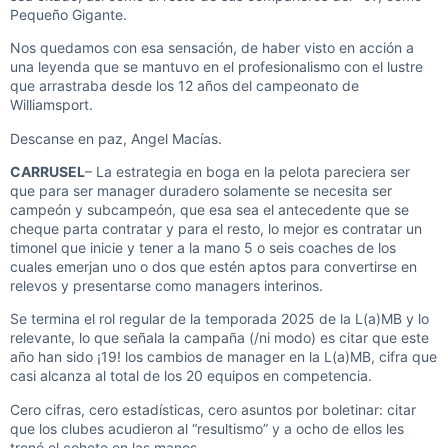
Pequeño Gigante.
Nos quedamos con esa sensación, de haber visto en acción a
una leyenda que se mantuvo en el profesionalismo con el lustre
que arrastraba desde los 12 años del campeonato de
Williamsport.
Descanse en paz, Angel Macías.
CARRUSEL
– La estrategia en boga en la pelota pareciera ser
que para ser manager duradero solamente se necesita ser
campeón y subcampeón, que esa sea el antecedente que se
cheque parta contratar y para el resto, lo mejor es contratar un
timonel que inicie y tener a la mano 5 o seis coaches de los
cuales emerjan uno o dos que estén aptos para convertirse en
relevos y presentarse como managers interinos.
Se termina el rol regular de la temporada 2025 de la L(a)MB y lo
relevante, lo que señala la campaña (/ni modo) es citar que este
año han sido ¡19! los cambios de manager en la L(a)MB, cifra que
casi alcanza al total de los 20 equipos en competencia.
Cero cifras, cero estadísticas, cero asuntos por boletinar: citar
que los clubes acudieron al “resultismo” y a ocho de ellos les
tronó el cohete en las manos.