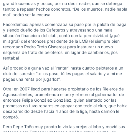
grandilocuencias y pocos, por no decir nadie, que se detenga
tantito a repasar hechos concretos. “De los muertos, nadie habla
mal” podrá ser la excusa.
Recordemos: apenas comenzaba su paso por la pelota de paga
y siendo dueño de los Cafeteros y atravesando una mala
situación financiera del club, contó con la permisividad (¡qué
milagro!) del entonces presidente de la LMB (el siempre bien
recordado Pedro Treto Cisneros) para instaurar un nuevo
esquema de trato de peloteros: en lugar de cambiarlos, ¡los
rentaba!
Así procedió alguna vaz al “rentar” hasta cuatro peloteros a un
club del sureste: “te los paso, tú les pagas el salario y a mí me
pagas una renta por jugarlos”.
Otra: en 2007 llegó para hacerse propietario de los Rieleros de
Aguascalientes, prometiendo el oro y el moro al gobernador de
entonces Felipe González González, quien alentado por las
promesas no tuvo reparos en apoyar con todo al club, que había
desaparecido desde hacía 4 años de la liga, hasta camión le
compró.
Pero Pepe Toño muy pronto le vio las orejas al lobo y movió sus