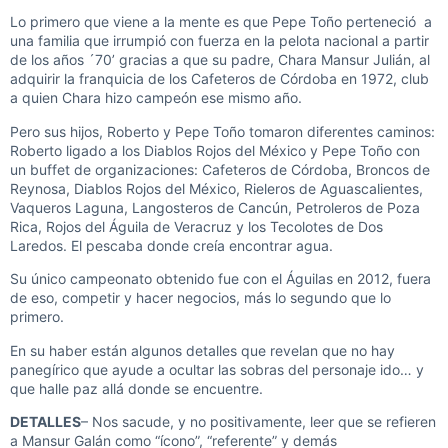
Lo primero que viene a la mente es que Pepe Toño perteneció a
una familia que irrumpió con fuerza en la pelota nacional a partir
de los años ´70’ gracias a que su padre, Chara Mansur Julián, al
adquirir la franquicia de los Cafeteros de Córdoba en 1972, club
a quien Chara hizo campeón ese mismo año.
Pero sus hijos, Roberto y Pepe Toño tomaron diferentes caminos:
Roberto ligado a los Diablos Rojos del México y Pepe Toño con
un buffet de organizaciones: Cafeteros de Córdoba, Broncos de
Reynosa, Diablos Rojos del México, Rieleros de Aguascalientes,
Vaqueros Laguna, Langosteros de Cancún, Petroleros de Poza
Rica, Rojos del Águila de Veracruz y los Tecolotes de Dos
Laredos. El pescaba donde creía encontrar agua.
Su único campeonato obtenido fue con el Águilas en 2012, fuera
de eso, competir y hacer negocios, más lo segundo que lo
primero.
En su haber están algunos detalles que revelan que no hay
panegírico que ayude a ocultar las sobras del personaje ido… y
que halle paz allá donde se encuentre.
DETALLES
– Nos sacude, y no positivamente, leer que se refieren
a Mansur Galán como “ícono”, “referente” y demás