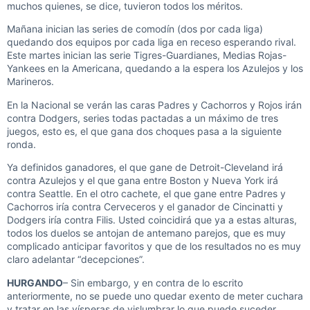
muchos quienes, se dice, tuvieron todos los méritos.
Mañana inician las series de comodín (dos por cada liga)
quedando dos equipos por cada liga en receso esperando rival.
Este martes inician las serie Tigres-Guardianes, Medias Rojas-
Yankees en la Americana, quedando a la espera los Azulejos y los
Marineros.
En la Nacional se verán las caras Padres y Cachorros y Rojos irán
contra Dodgers, series todas pactadas a un máximo de tres
juegos, esto es, el que gana dos choques pasa a la siguiente
ronda.
Ya definidos ganadores, el que gane de Detroit-Cleveland irá
contra Azulejos y el que gana entre Boston y Nueva York irá
contra Seattle. En el otro cachete, el que gane entre Padres y
Cachorros iría contra Cerveceros y el ganador de Cincinatti y
Dodgers iría contra Filis. Usted coincidirá que ya a estas alturas,
todos los duelos se antojan de antemano parejos, que es muy
complicado anticipar favoritos y que de los resultados no es muy
claro adelantar “decepciones”.
HURGANDO
– Sin embargo, y en contra de lo escrito
anteriormente, no se puede uno quedar exento de meter cuchara
y tratar en las vísperas de vislumbrar lo que puede suceder.