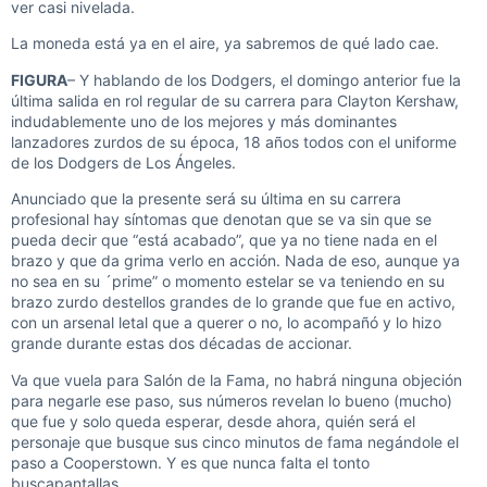
ver casi nivelada.
La moneda está ya en el aire, ya sabremos de qué lado cae.
FIGURA
– Y hablando de los Dodgers, el domingo anterior fue la
última salida en rol regular de su carrera para Clayton Kershaw,
indudablemente uno de los mejores y más dominantes
lanzadores zurdos de su época, 18 años todos con el uniforme
de los Dodgers de Los Ángeles.
Anunciado que la presente será su última en su carrera
profesional hay síntomas que denotan que se va sin que se
pueda decir que “está acabado”, que ya no tiene nada en el
brazo y que da grima verlo en acción. Nada de eso, aunque ya
no sea en su ´prime” o momento estelar se va teniendo en su
brazo zurdo destellos grandes de lo grande que fue en activo,
con un arsenal letal que a querer o no, lo acompañó y lo hizo
grande durante estas dos décadas de accionar.
Va que vuela para Salón de la Fama, no habrá ninguna objeción
para negarle ese paso, sus números revelan lo bueno (mucho)
que fue y solo queda esperar, desde ahora, quién será el
personaje que busque sus cinco minutos de fama negándole el
paso a Cooperstown. Y es que nunca falta el tonto
buscapantallas.