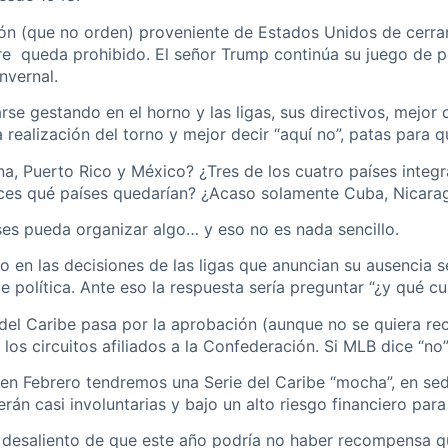
cción (que no orden) proveniente de Estados Unidos de cerra
aire queda prohibido. El señor Trump continúa su juego de 
nvernal.
arse gestando en el horno y las ligas, sus directivos, mejor
ealización del torno y mejor decir “aquí no”, patas para qu
na, Puerto Rico y México? ¿Tres de los cuatro países integ
nces qué países quedarían? ¿Acaso solamente Cuba, Nicar
s pueda organizar algo… y eso no es nada sencillo.
 en las decisiones de las ligas que anuncian su ausencia se
e política. Ante eso la respuesta sería preguntar “¿y qué cu
 del Caribe pasa por la aprobación (aunque no se quiera r
os circuitos afiliados a la Confederación. Si MLB dice “no”
en Febrero tendremos una Serie del Caribe “mocha”, en sed
rán casi involuntarias y bajo un alto riesgo financiero par
desaliento de que este año podría no haber recompensa que