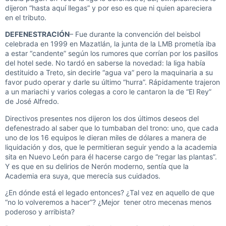
dijeron “hasta aquí llegas” y por eso es que ni quien apareciera
en el tributo.
DEFENESTRACIÓN
– Fue durante la convención del beisbol
celebrada en 1999 en Mazatlán, la junta de la LMB prometía iba
a estar “candente” según los rumores que corrían por los pasillos
del hotel sede. No tardó en saberse la novedad: la liga había
destituido a Treto, sin decirle “agua va” pero la maquinaria a su
favor pudo operar y darle su último “hurra”. Rápidamente trajeron
a un mariachi y varios colegas a coro le cantaron la de “El Rey”
de José Alfredo.
Directivos presentes nos dijeron los dos últimos deseos del
defenestrado al saber que lo tumbaban del trono: uno, que cada
uno de los 16 equipos le dieran miles de dólares a manera de
liquidación y dos, que le permitieran seguir yendo a la academia
sita en Nuevo León para él hacerse cargo de “regar las plantas”.
Y es que en su delirios de Nerón moderno, sentía que la
Academia era suya, que merecía sus cuidados.
¿En dónde está el legado entonces? ¿Tal vez en aquello de que
“no lo volveremos a hacer”? ¿Mejor tener otro mecenas menos
poderoso y arribista?