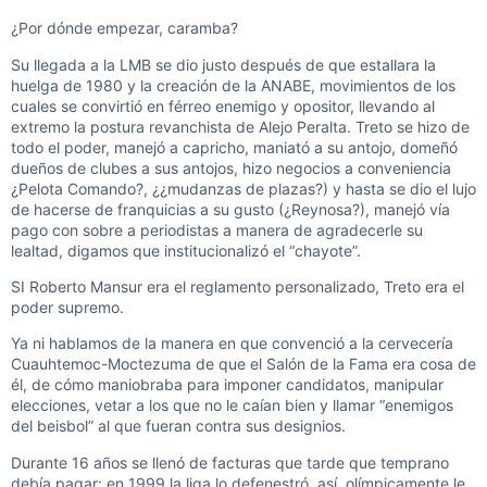
¿Por dónde empezar, caramba?
Su llegada a la LMB se dio justo después de que estallara la
huelga de 1980 y la creación de la ANABE, movimientos de los
cuales se convirtió en férreo enemigo y opositor, llevando al
extremo la postura revanchista de Alejo Peralta. Treto se hizo de
todo el poder, manejó a capricho, maniató a su antojo, domeñó
dueños de clubes a sus antojos, hizo negocios a conveniencia
¿Pelota Comando?, ¿¿mudanzas de plazas?) y hasta se dio el lujo
de hacerse de franquicias a su gusto (¿Reynosa?), manejó vía
pago con sobre a periodistas a manera de agradecerle su
lealtad, digamos que institucionalizó el “chayote”.
SI Roberto Mansur era el reglamento personalizado, Treto era el
poder supremo.
Ya ni hablamos de la manera en que convenció a la cervecería
Cuauhtemoc-Moctezuma de que el Salón de la Fama era cosa de
él, de cómo maniobraba para imponer candidatos, manipular
elecciones, vetar a los que no le caían bien y llamar “enemigos
del beisbol” al que fueran contra sus designios.
Durante 16 años se llenó de facturas que tarde que temprano
debía pagar: en 1999 la liga lo defenestró, así, olímpicamente le