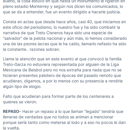
Bueno, la cosa estuvo en que hasta un monumento le rigieron en
pleno estadio Monterrey y según nos dicen los comunicados, lo
que se da a entender, fue un evento dirigido a hacerle justicia.
Consta en actas que desde hace años, casi 40, que iniciamos en
este oficio del periodismo, lo nuestro fue y ha sido combatir la
narrativa de que Treto Cisneros haya sido una especie de
“salvador” de la pelota nacional y aún más, lo hemos considerado
una de las peores lacras que le ha caído, llamarlo nefasto ha sido
la constante.. razones sobran.
Llama la atención que en este evento al que convocó la familia
Treto-Garza no estuviera representada por alguien de la Liga
Mexicana de Beisbol pero no nos extraña para nada que no se
hicieran presentes pelotero de épocas del pasado remoto que
acudieran, digamos, a por lo menos con su presencia a rendirle
algún tipo de elogio.
Falto que acudieran para formar parte de los centenares a
quienes se vieron.
REPASO
– Hacer un repaso a lo que llaman “legado” tendría que
llenarse de verdades que no todos se animan a mencionar
porque sería tanto como meterse al lodo y a eso no pocos le dan
la vuelta.