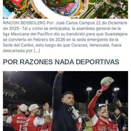
RINCON BEISBOLERO Por: José Carlos Campos 22 de Diciembre
de 2025- Tal y como se anticipaba, la asamblea general de la
liga Mexicana del Pacífico dio su bendición para que Guadalajara
se convierta en Febrero de 2026 en la sede emergente de la
Serie del Caribe, esto luego de que Caracas, Venezuela, fuera
descartada por […]
POR RAZONES NADA DEPORTIVAS