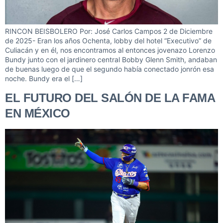
RINCON BEISBOLERO Por: José Carlos Campos 2 de Diciembre
de 2025- Eran los años Ochenta, lobby del hotel “Executivo” de
Culiacán y en él, nos encontramos al entonces jovenazo Lorenzo
Bundy junto con el jardinero central Bobby Glenn Smith, andaban
de buenas luego de que el segundo había conectado jonrón esa
noche. Bundy era el […]
EL FUTURO DEL SALÓN DE LA FAMA
EN MÉXICO