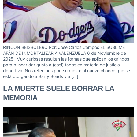
RINCON BEISBOLERO Por: José Carlos Campos EL SUBLIME
AFÁN DE INMORTALIZAR A VALENZUELA 6 de Noviembre de
2025- Muy curiosas resultan las formas que aplican los gringos
para buscar dar gusto a (casi) todos en materia de justicia
deportiva. Nos referimos por supuesto al nuevo chance que se
está otorgando a Barry Bonds y a […]
LA MUERTE SUELE BORRAR LA
MEMORIA